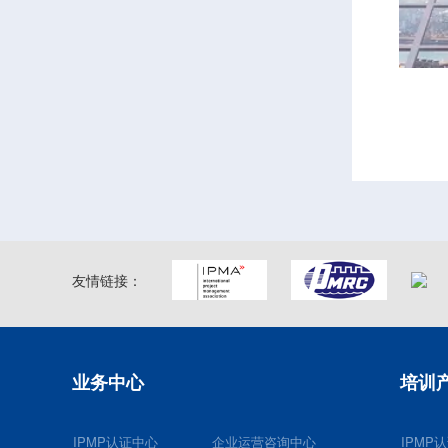
友情链接：
业务中心
培训
IPMP认证中心
企业运营咨询中心
IPMP