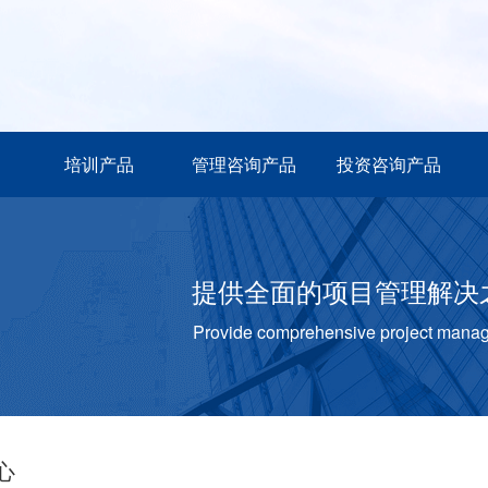
培训产品
管理咨询产品
投资咨询产品
提供全面的项目管理解决
Provide comprehensive project manage
心