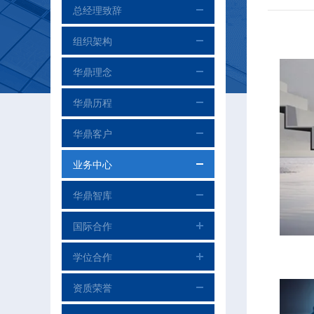
总经理致辞
组织架构
华鼎理念
华鼎历程
华鼎客户
业务中心
华鼎智库
国际合作
学位合作
资质荣誉