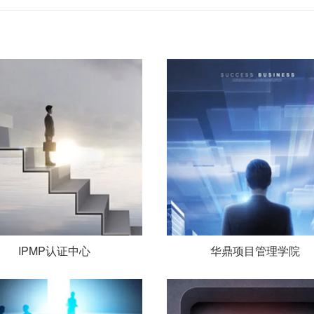
IPMP认证中心
华鼎项目管理学院