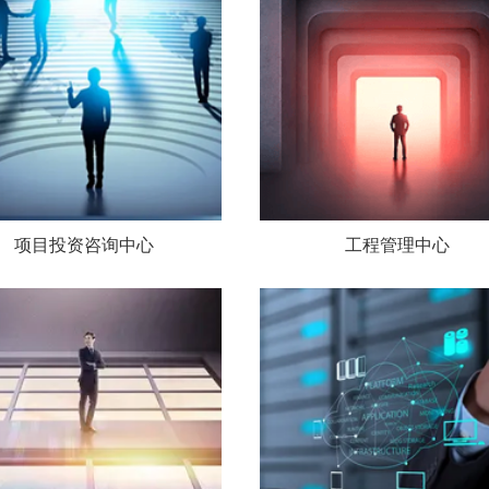
项目投资咨询中心
工程管理中心